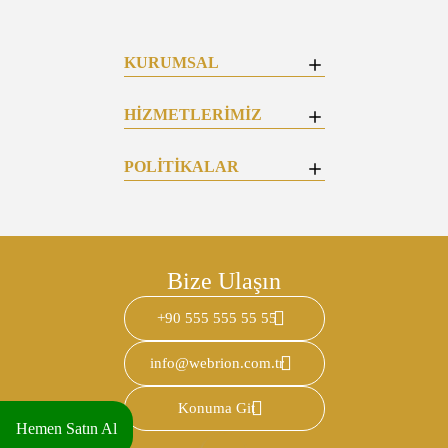
KURUMSAL
HİZMETLERİMİZ
POLİTİKALAR
Bize Ulaşın
+90 555 555 55 55
info@webrion.com.tr
Konuma Git
Hemen Satın Al